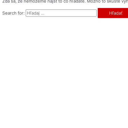
Zdá sa, že nemôžeme nájsť to čo hľadáte. Možno to skúste vyh
Search for: