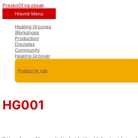
Preskočiť na obsah
Hlavné Menu
Healing Grooves
Workshops
Production
Disciples
Community
Healing Groover
Podporte nás
HG001